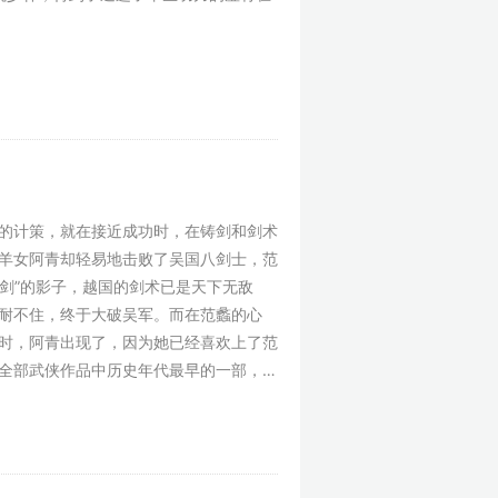
的计策，就在接近成功时，在铸剑和剑术
羊女阿青却轻易地击败了吴国八剑士，范
神剑”的影子，越国的剑术已是天下无敌
耐不住，终于大破吴军。而在范蠡的心
时，阿青出现了，因为她已经喜欢上了范
全部武侠作品中历史年代最早的一部，在
而且“越女”故事是发生在吴越战争时期的
史人物，在江南有许多实景可供追忆，真
、最浪漫、最厉害、最神秘的一种剑