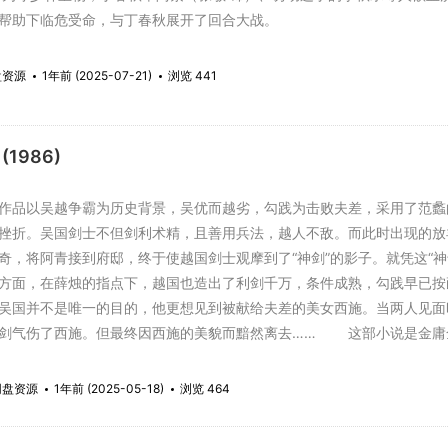
帮助下临危受命，与丁春秋展开了回合大战。
盘资源
1年前 (2025-07-21)
浏览 441
(1986)
品以吴越争霸为历史背景，吴优而越劣，勾践为击败夫差，采用了范蠡
挫折。吴国剑士不但剑利术精，且善用兵法，越人不敌。而此时出现的放
奇，将阿青接到府邸，终于使越国剑士观摩到了“神剑”的影子。就凭这“
方面，在薛烛的指点下，越国也造出了利剑千万，条件成熟，勾践早已按
吴国并不是唯一的目的，他更想见到被献给夫差的美女西施。当两人见面
剑气伤了西施。但最终因西施的美貌而黯然离去…… 这部小说是金庸
雄传》中出现了“越女”武功传人，所以，真正的金迷是不会置之不理的；
事，吴王夫差、越王勾践、美女西施、大夫文种、范蠡更是家喻户晓的历
网盘资源
1年前 (2025-05-18)
浏览 464
庸迷也是不可错过的。 部分情节 越女剑一向是武林中被诵为最传奇
有关越女剑的始创，流传等等传说，多少年...