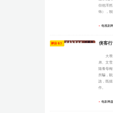
但他浑然
饰），致
电视剧
侠客行 
评分 6.1
大導演
弟、文雪
隨養母梅
所騙，願
詭，既描
作。
电影网