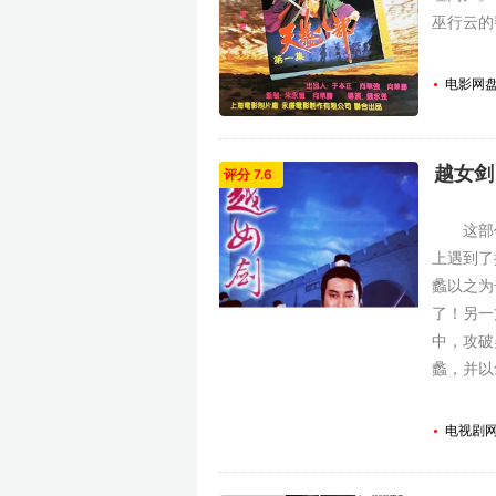
巫行云的
电影网
越女剑 
评分 7.6
这部作
上遇到了
蠡以之为
了！另一
中，攻破
蠡，并以
《射雕英
江南的实
电视剧
正的金
法，至于