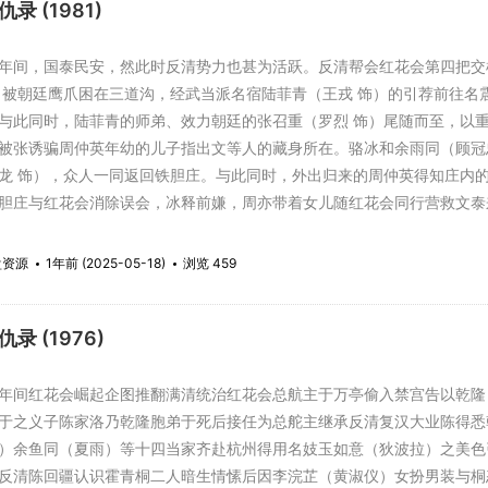
录 (1981)
，国泰民安，然此时反清势力也甚为活跃。反清帮会红花会第四把交椅
）被朝廷鹰爪困在三道沟，经武当派名宿陆菲青（王戎 饰）的引荐前往名
与此同时，陆菲青的师弟、效力朝廷的张召重（罗烈 饰）尾随而至，以
被张诱骗周仲英年幼的儿子指出文等人的藏身所在。骆冰和余雨同（顾冠
龙 饰），众人一同返回铁胆庄。与此同时，外出归来的周仲英得知庄内
胆庄与红花会消除误会，冰释前嫌，周亦带着女儿随红花会同行营救文
改编。
盘资源
1年前 (2025-05-18)
浏览 459
录 (1976)
间红花会崛起企图推翻满清统治红花会总航主于万亭偷入禁宫告以乾隆
于之义子陈家洛乃乾隆胞弟于死后接任为总舵主继承反清复汉大业陈得悉
）余鱼同（夏雨）等十四当家齐赴杭州得用名妓玉如意（狄波拉）之美色
反清陈回疆认识霍青桐二人暗生情愫后因李浣芷（黄淑仪）女扮男装与桐