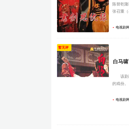
陈替乾隆
张召重（
欲将红花
电视剧
暂无评
白马啸西
该剧改
的戏份。
电视剧