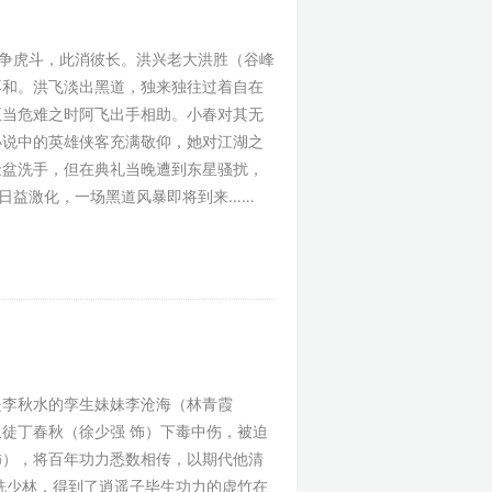
争虎斗，此消彼长。洪兴老大洪胜（谷峰
不和。洪飞淡出黑道，独来独往过着自在
正当危难之时阿飞出手相助。小春对其无
小说中的英雄侠客充满敬仰，她对江湖之
盆洗手，但在典礼当晚遭到东星骚扰，
日益激化，一场黑道风暴即将到来……
李秋水的孪生妹妹李沧海（林青霞
徒丁春秋（徐少强 饰）下毒中伤，被迫
 饰），将百年功力悉数相传，以期代他清
洗少林，得到了逍遥子毕生功力的虚竹在