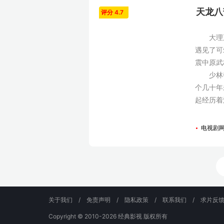
天龙八部
评分 4.7
大理王子
遇见了可
震中原武
少林寺底
个几十年
起经历着
电视剧
关于我们
/
免责声明
/
隐私政策
/
联系我们
/
求片反
Copyright © 2010-2026
经典影视
版权所有