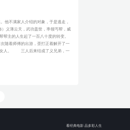
。他不满家人介绍的对象，于是逃走，
饰）义薄云天，武功盖世，率领丐帮，威
帮帮主的人生起了一百八十度的转变。
次随着师傅的出游，歪打正着解开了一
的女人。 三人后来结成了义兄弟，一
看经典电影 品多彩人生