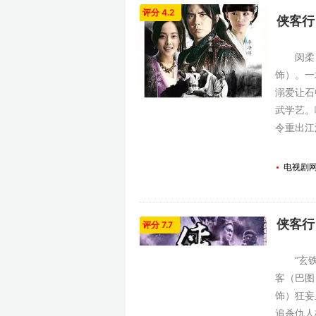
评分 4.2
侠客行 
闵柔（何
饰）。一
溺爱让石
武学艺。
令重出江
电视剧
侠客行 
评分 7.7
“玄铁令
客（巴图
饰）狂妄
追杀仇人