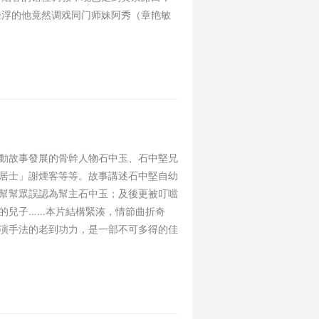
轻浮的他竟然调戏同门师妹阿秀（章艳敏
動故事發展的骨幹人物石中玉、石中堅兄
居士」謝煙客等等。故事講述石中堅自幼
幫幫眾誤認為幫主石中玉；及後更被叮噹
的兒子……本片結構緊湊，情節曲折奇
演手法的老到功力，是一部不可多得的佳