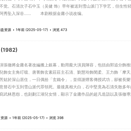
不觉。石清次子石中玉（吴健 饰）早年被送到雪山派门下学艺，但生性
阿秀坠入深谷...... 本剧根据金庸小说改编。
网盘资源
1年前 (2025-05-17)
浏览 473
(1982)
張徹將金庸名著改編搬上銀幕，動用龐大演員陣容，包括由郭追分飾推
兒飾女主角叮噹、唐菁飾玄素莊莊主石清、劉慧玲飾閔柔、王力飾「摩天
芳姑於深山居住，一日偶拾「玄鐵令」，並得謝煙客傳授武功，卻被長樂
意替石中玉到雪山派代罪領死。最後真相大白，石中堅竟為石清失散多年
寫武林恩怨，也刻劃江湖兒女情，顯示了金庸作品的超凡造詣以及張徹導
盘资源
1年前 (2025-05-17)
浏览 398