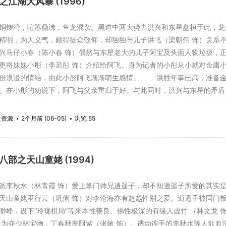
之江湖大风暴 (1996)
锣湾，喧嚣鼎沸，鱼龙混杂。黑道中两大势力洪兴和东星盘桓于此，龙
精明，为人义气，颇得徒众敬仰，却独独与儿子洪飞（梁朝伟 饰）关系
兴马仔小春（陈小春 饰）偶然与东星老大的儿子阿宝及头面人物垃圾，
更将妹妹小彤（李若彤 饰）介绍给阿飞。身为记者的小彤从小就对金庸
份浪漫的情结，由此小彤阿飞渐渐萌生感情。 洪胜年事已高，准备金
。在小彤的劝说下，阿飞与父亲重归于好。与此同时，洪兴与东星的矛盾
盘资源
2个月前 (06-05)
浏览 55
八部之天山童姥 (1994)
秋水（林青霞 饰）爱上掌门师兄逍遥子，却不知逍遥子所爱的其实是
天山童姥巫行云（巩俐 饰）对李沧海亦有超越性别之爱。逍遥子被同门叛
渺峰，设下“玲珑棋局”等来本性善良、佛性极深的有缘人虚竹 （林文龙
 为夺少林宝物，丁春秋率阿紫（张敏 饰）、诱动连手的李秋水等人欲血