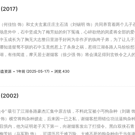
(2017)
佳怡 饰）和丈夫玄素庄庄主石清（刘锡明 饰）共同养育着两个儿子石
场意外中，石中坚成为了梅芳姑的剑下冤魂，心碎欲绝的闵柔将全部的
中玉成长为了胸无大志整日里游手好闲为非作歹的纨绔子弟，为了让儿子
哪知道桀骜不驯的石中玉竟然惹上了杀身之祸，惹得江湖各路人马纷纷想
湖，有传闻道，摩天居士谢烟客（徐少强 饰）将会满足得到玄铁令之人
网盘资源
1年前 (2025-05-17)
浏览 430
(2002)
” 吸引了江湖各路豪杰汇集中原古镇，不料此宝被小丐狗杂种（刘璐 
 饰）横空将狗杂种掳走，后来因一已之私，谢烟客想用错位功法逼狗杂
且惧内，他为证明老子天下第一，向谢烟客发出了打擂令。黑白双侠石青
梅芳姑（马军勤 饰），可谓历尽千难万险。大难不死的狗杂种由于当年