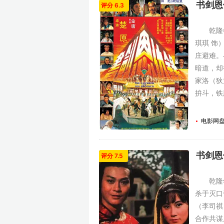
书剑恩仇
评分 6.3
乾隆年间
琪琪 饰
庄避难。
暗道，却
家洛（狄
拚斗，铁
同名原著
电影网
书剑恩仇
评分 7.5
乾隆年
杀于灭口
（李司祺
合作共谋