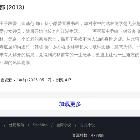
 (2013)
段誉（金基范 饰）从小酷爱琴棋书画，却对家中的武林绝学毫无兴趣
爱少女钟灵，随后开始他传奇的江湖生活。 丐帮帮主乔峰（钟汉良 
林。无奈一个长老的离奇死亡，揭开了乔峰不为人知的身世之谜。从此丐
层和尚虚竹（韩栋 饰）从小在少林寺长大，敲钟念佛，慈悲为怀。一
未有人解开的棋局，竟得到武林前辈的一生绝学，更遇上让他一生难忘
江湖的风风雨雨。
网盘资源
1年前 (2025-05-17)
浏览 417
加载更多
馈
/
使用帮助
/
SiteMap
/
金庸小说
/
古龙小说
资源总数：4779部