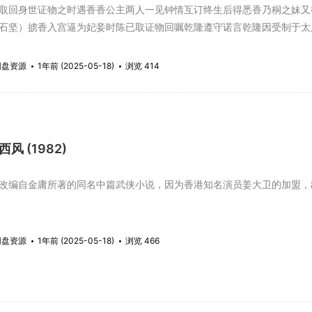
取回身世证物之时遇香香公主两人一见钟情互订终生后得悉香乃桐之妹又
石坚）掳香入宫逼为妃妾时陈已取证物回嘱乾隆遵守诺言乾隆因受制于太
会一网打尽结果如何剧中自有分晓。
网盘资源
1年前 (2025-05-18)
浏览 414
风 (1982)
编自金庸所著的同名中篇武侠小说，因为香港知名演员姜大卫的加盟，
网盘资源
1年前 (2025-05-18)
浏览 466