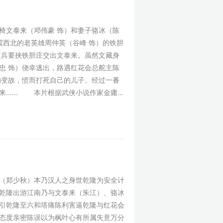
文泰来（邓伟豪 饰）和妻子骆冰（陈
震西北的老英雄周仲英（谷峰 饰）的铁胆
重兵要挟铁胆庄交出文泰来。虽然文藏身
忠 饰）侥幸逃出，路遇红花会总舵主陈
的变故，愤而打死自己的儿子。经过一番
泰来…… 本片根据武侠小说作家金庸的
（郑少秋）本乃汉人之身世乾隆为安全计
乾隆出游江南乃与文泰来（朱江）、骆冰
引乾隆至六和塔痛陈利害逼乾隆与红花会
态度亲密陈误以为枫叶心有所属失意万分