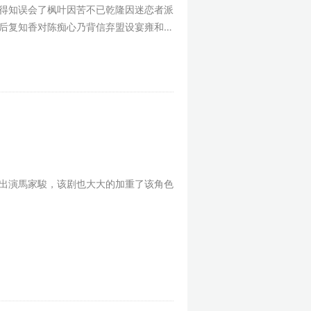
得知误会了枫叶因苦不已乾隆因迷恋者派
后复知香对陈痴心乃背信弃盟设宴雍和宫
出演馬家駿，该剧也大大的加重了该角色