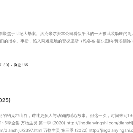
焦于世纪大劫案。洛克米尔资本公司看似平凡的一天被武装劫匪的闯入
他们的指令。事后，陷入两难境地的警探里斯（雅各布·福尔图纳·劳埃德饰
7-30)
浏览 165
25)
约克郡山谷，讲述更多人与动物的暖心故事。但这一次，时间来到194
 万物生灵 第一季 (2020) http://jingdianyingshi.com/dianshij
i.com/dianshiju/2397.html 万物生灵 第三季 (2022) http://jingdianying