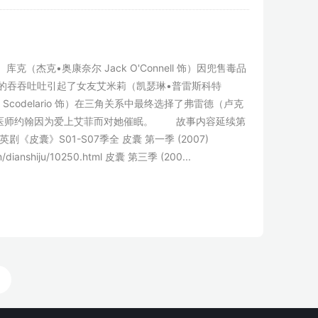
•奥康奈尔 Jack O'Connell 饰）因兜售毒品
问话中的吞吞吐吐引起了女友艾米莉（凯瑟琳•普雷斯科特
a Scodelario 饰）在三角关系中最终选择了弗雷德（卢克
她的主治医师约翰因为爱上艾菲而对她催眠。 故事内容延续第
》S01-S07季全 皮囊 第一季 (2007)
com/dianshiju/10250.html 皮囊 第三季 (200...