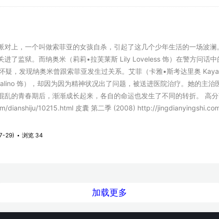
，一个叫做索菲亚的女孩自杀，引起了这几个少年生活的一场波澜。库克（杰克
进了监狱。而纳奥米（莉莉•拉芙莱斯 Lily Loveless 饰）在警方
tt 饰）的怀疑，发现纳奥米曾跟索菲亚发生过关系。艾菲（卡雅•斯考达里奥 Kay
Pasqualino 饰），却因为因为精神状况出了问题，被送进医院治疗。
乱的青春期后，渐渐成长起来，各自的命运也发生了不同的转折。 高分英剧《皮囊
.com/dianshiju/10215.html 皮囊 第二季 (2008) http://jingdianyingshi.
7-29)
浏览 34
加载更多