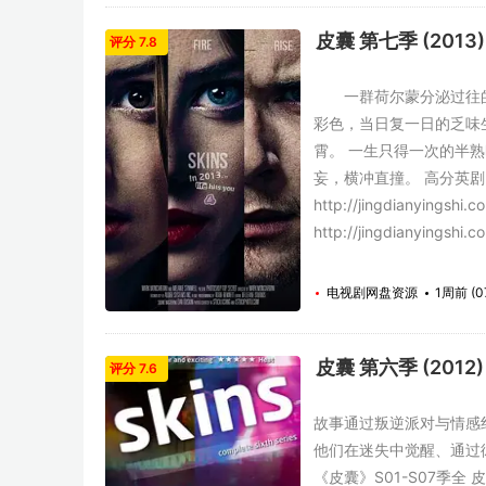
皮囊 第七季 (2013)
评分 7.8
一群荷尔蒙分泌过往的年
彩色，当日复一日的乏味
霄。 一生只得一次的半
妄，横冲直撞。 高分英剧《皮囊》S0
http://jingdianyingshi
http://jingdianyingshi.
电视剧网盘资源
1周前 (0
皮囊 第六季 (2012)
评分 7.6
故事通过叛逆派对与情感
他们在迷失中觉醒、通过
《皮囊》S01-S07季全 皮囊 第一