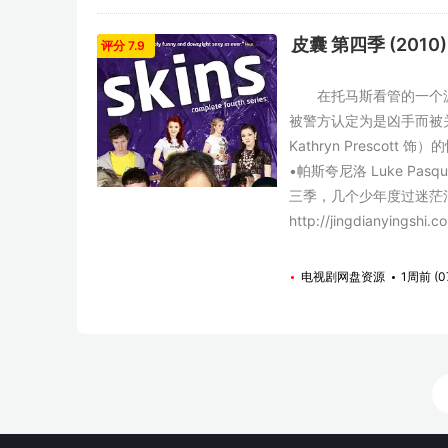
皮囊 第四季 (2010)
评分 7.9
在托马斯看管的一个派对上
被警方认定为是凶手而被关
Kathryn Presco
•帕斯夸尼洛 Luke 
三季，几个少年度过迷茫混
http://jingdianyingshi
电视剧网盘资源
1周前 (0