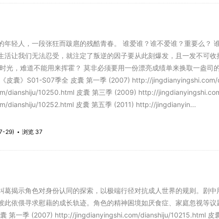
轻人，一段张狂而跋扈的残酷青春。 谁爱谁？谁不爱谁？重要么？ 
生活让我们无法忍受，就注定了叛逆的因子要从此刻爆发，且一发不可收
熟时光，难道不能用来挥霍？ 莫非必须要用一份漂亮成绩单来换取一盎司
1-S07季全 皮囊 第一季 (2007) http://jingdianyingshi.com/dia
.com/dianshiju/10250.html 皮囊 第三季 (2009) http://jingdianyingshi.
com/dianshiju/10252.html 皮囊 第五季 (2011) http://jingdianyin...
7-29)
浏览 37
纠葛揭示角色对身份认同的探索，以极端行径对抗成人世界的规则。剧中用
彼此依偎寻求慰藉的成长轨迹。角色的精神困境如厌食症、家庭忽视等议
季 (2007) http://jingdianyingshi.com/dianshiju/10215.html 