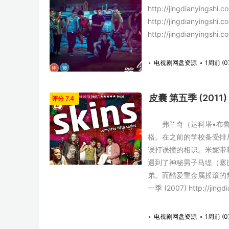
http://jingdianyingshi
http://jingdianyingshi
http://jingdianyingshi.co
电视剧网盘资源
1周前 (0
皮囊 第五季 (2011)
评分 7.4
弗兰奇（达科塔•布鲁•理查
格。在之前的学校备受排斥
误打误撞的相识。米妮带
遇到了神秘男子马缇（塞巴斯蒂
弟。而酷爱重金属摇滚的叛逆
一季 (2007) http://jingd
电视剧网盘资源
1周前 (0