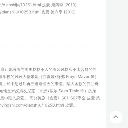
com/dianshiju/10251.html 皮囊 第四季 (2010)
com/dianshiju/10253.html 皮囊 第六季 (2012)
为特殊的家庭让她有着与周围格格不入的着装风格和不太合群的性
风云人物米妮（弗雷娅•梅弗 Freya Mavor 饰）
境，却不想过后再三遭遇恼火的事情。陷入困顿的弗兰奇
知他是米妮男友尼克（肖恩•蒂尔 Sean Teale 饰）的弟
柔中陷入恋爱。 高分英剧《皮囊》S01-S07季全 皮囊 第
nyingshi.com/dianshiju/10250.html 皮囊...