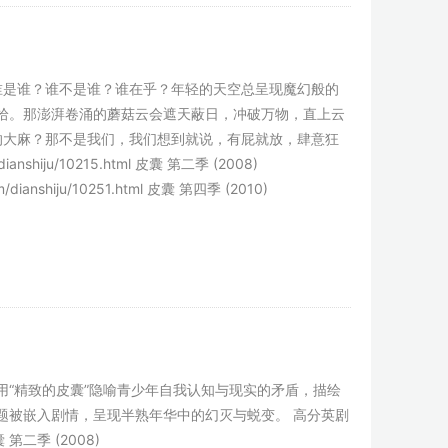
谁是谁？谁不是谁？谁在乎？年轻的天空总呈现魔幻般的
拾。那澎湃卷涌的蘑菇云会遮天蔽日，冲破万物，直上云
的大麻？那不是我们，我们想到就说，有屁就放，肆意狂
nshiju/10215.html 皮囊 第二季 (2008)
com/dianshiju/10251.html 皮囊 第四季 (2010)
“精致的皮囊”隐喻青少年自我认知与现实的矛盾，描绘
题被嵌入剧情，呈现半熟年华中的幻灭与蜕变。 高分英剧
皮囊 第二季 (2008)