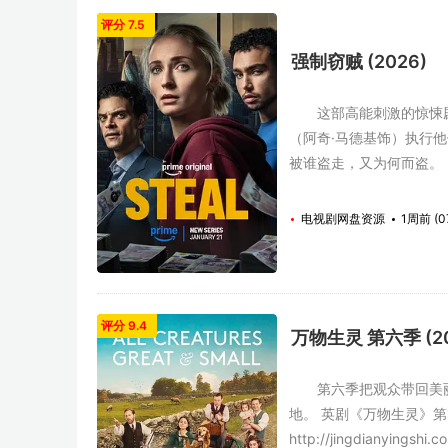
评分 7.5
强制窃贼 (2026)
这部高能刺激的惊悚剧聚
（阿奇·马德基饰）执行
被谁盗走，又为何而盗。
电视剧网盘资源
1周前 (0
评分 9.4
万物生灵 第六季 (20
第六季把观众带回美丽的
地。 英剧《万物生灵》第1~6季全集
http://jingdianyingsh