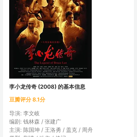
李小龙传奇 (2008) 的基本信息
豆瓣评分 8.1分
导演: 李文岐
编剧: 钱林森 / 张建广
主演: 陈国坤 / 王洛勇 / 盖克 / 周舟