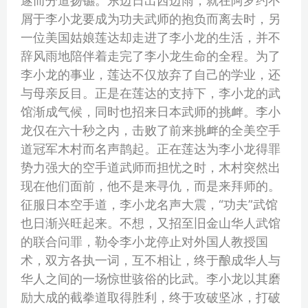
遂而分道扬镳。东边日出西边雨，就在阿罗约不
屑于李小龙要成为功夫武师的抱负而离去时，另
一位美国姑娘莲达却走进了李小龙的生活，并不
辞风雨地陪伴着走完了李小龙生命的全程。为了
李小龙的事业，莲达不仅放弃了自己的学业，还
与母亲反目。正是在莲达的支持下，李小龙的武
馆渐成气候，同时也招来日本武师的挑衅。李小
龙仅在六十秒之内，击败了前来挑衅的全美空手
道冠军木村而名声鹊起。正在莲达为李小龙得罪
势力强大的空手道武师而担忧之时，木村突然出
现在他们面前，他不是来寻仇，而是来拜师的。
征服日本空手道，李小龙名声大震，“功夫”武馆
也日渐兴旺起来。不想，又招至旧金山华人武馆
的联合问罪，勒令李小龙停止对外国人教授国
术，双方各执一词，互不相让，终于酿成华人与
华人之间的一场惊世骇俗的比武。李小龙以其磨
励大成的截拳道取得胜利，终于攻破坚冰，打破