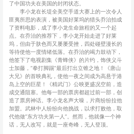
了中国功夫在美国的封闭状态。
李小龙在长堤全美空手道大赛上的一次令人
匪夷所思的表演，被美国好莱坞的猎头乔治拍成
了资料电影，成了李小龙生命旅程的又一个起
点。在乔治的推荐下，李小龙开始走进了好莱
坞，但由于肤色而又屡屡受挫，四处碰壁漫长的
等待使他一度情绪低落。在乔治的竭力鼓动下，
他签下了电视剧集《青蜂侠》的片约，饰侠义斗
士加藤，”拳打脚踢”最后打出立锥之地！《唐山
大兄》的首映典礼，使他一夜之间成为高悬于港
岛上空的巨星！《精武门》公映更盛况空前，造
成交通阻塞。他每一部的票房都超过前一部，创
造了票房神话。李小龙名声大噪，片商纷纷拉他
加盟。武林中人纷纷向他挑战，以求打败他，取
代他做”东方功夫第一人”。然而，他就像一个神
话，无人改写，就是一座奇峰，无人登顶。