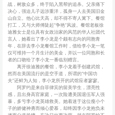
战，树敌众多，终于陷入黑帮的追杀。父亲痛下
决心，强迫儿子远涉重洋，孤身一人去美国旧金
山自立。他心比天高，却不得不寄人篱下。餐馆
打工，又与大师傅陡起“争艳”风波。餐馆老板徐
迪雅女士是位具有女政治家的风范的华人社团代
言人，她看出了李小龙是个颇有志向的同胞青
年，在辞去李小龙餐馆工作时，借给李小龙一笔
仅可维持一个月生计的美金，并以一位同胞和长
者的口吻给了李小龙一番临别赠言。
离开徐迪雅的餐馆，李小龙着手创建武馆，
然而在美国流行的是空手道，所谓的“中国功
夫”还鲜为人知，李小龙所开的武馆应者寥寥。
阿罗约是来自菲律宾的留美学生，漂亮性
感，且出身高官家庭，一次险遭美国退伍军人强
暴，多亏李小龙英雄救美。她着迷于这位瘦小个
子的娇健神勇而倾心爱慕，却终因李小龙抱负未