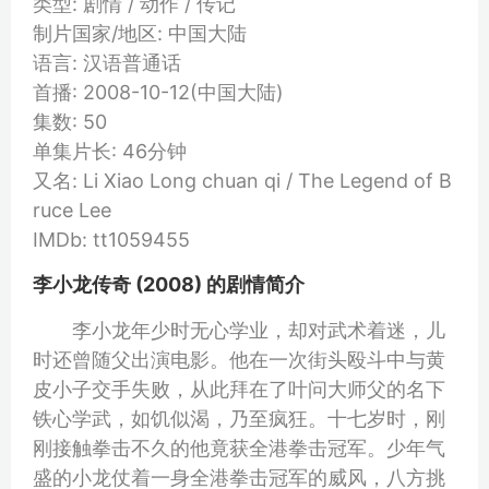
类型: 剧情 / 动作 / 传记
制片国家/地区: 中国大陆
语言: 汉语普通话
首播: 2008-10-12(中国大陆)
集数: 50
单集片长: 46分钟
又名: Li Xiao Long chuan qi / The Legend of B
ruce Lee
IMDb: tt1059455
李小龙传奇 (2008) 的剧情简介
李小龙年少时无心学业，却对武术着迷，儿
时还曾随父出演电影。他在一次街头殴斗中与黄
皮小子交手失败，从此拜在了叶问大师父的名下
铁心学武，如饥似渴，乃至疯狂。十七岁时，刚
刚接触拳击不久的他竟获全港拳击冠军。少年气
盛的小龙仗着一身全港拳击冠军的威风，八方挑