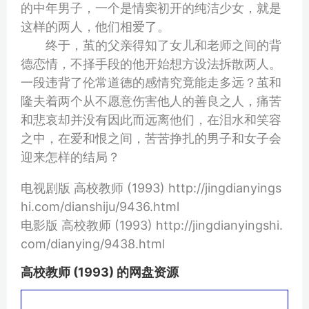
的中年男子，一个是情窦初开的纯洁少女，就是
这样的两人，他们相爱了。
终于，茧的父亲得知了女儿和老师之间的背
德恋情，不择手段的他开始想方设法拆散两人。
一段违背了伦常道德的感情究竟能走多远？茧和
隆夫着两个从不愿意伤害他人的善良之人，痛苦
和悲哀却并没有因此而远离他们，在泪水和笑容
之中，在爱和恨之间，苦苦挣扎的男子和女子会
迎来怎样的结局？
电视剧版 高校教师 (1993) http://jingdianyings
hi.com/dianshiju/9436.html
电影版 高校教师 (1993) http://jingdianyingshi.
com/dianying/9438.html
高校教师 (1993) 的网盘资源