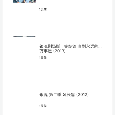
1天前
银魂剧场版：完结篇 直到永远的
万事屋 (2013)
1天前
银魂 第二季 延长篇 (2012)
1天前