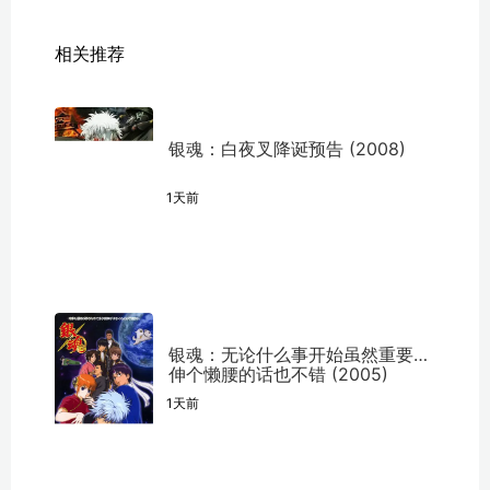
相关推荐
银魂：白夜叉降诞预告 (2008)
1天前
银魂：无论什么事开始虽然重要但
伸个懒腰的话也不错 (2005)
1天前