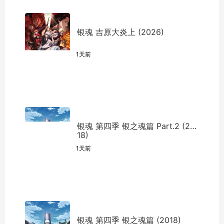
银魂 吉原大炎上 (2026)
1天前
银魂 第四季 银之魂篇 Part.2 (20
18)
1天前
银魂 第四季 银之魂篇 (2018)