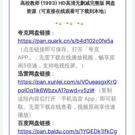
高校教师 (1993) HD高清无删减完整版 网盘
资源（可直接在线观看可下载到本地）
夸克网盘链接
：
https://pan.quark.cn/s/b4d102c0fe5a
（点击链接即可保存。打开「夸克
APP」，无需下载在线播放视频，畅享原
画5倍速，支持电视投屏。）
迅雷网盘链接
：
https://pan.xunlei.com/s/VOueasgxKrQ
polOq1ik6WbzxA1?pwd=v5zi#
（复制
这段内容后打开「手机迅雷 App」即可获
取。无需下载在线查看，视频原画享倍速
播放）
百度网盘链接
：
https://pan.baidu.com/s/1YQEDk1IfkCg