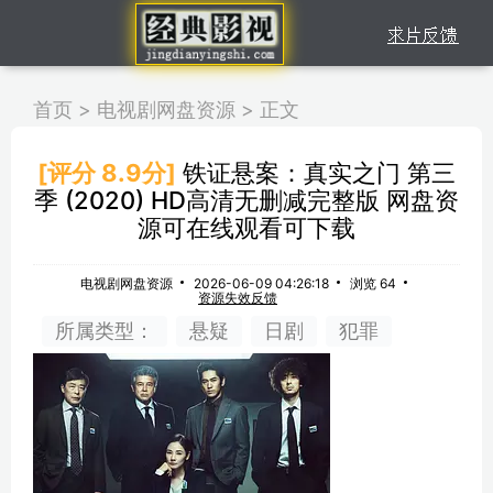
首页
>
电视剧网盘资源
>
正文
[评分 8.9分]
铁证悬案：真实之门 第三
季 (2020) HD高清无删减完整版 网盘资
源可在线观看可下载
电视剧网盘资源
2026-06-09 04:26:18
浏览 64
资源失效反馈
所属类型：
悬疑
日剧
犯罪