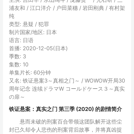
浦友和 / 江口洋介 / 户田菜穗 / 岩田刚典 / 有村架
纯
类型: 悬疑 / 犯罪
制片国家/地区: 日本
语言: 日语
首播: 2020-12-05(日本)
季数: 3
集数: 10
单集片长: 60分钟
又名: 铁证悬案3～真相之门～ / WOWOW开局30
周年记念 连续ドラマW コールドケース３～真实
の扉～
铁证悬案：真实之门 第三季 (2020) 的剧情简介
悬而未破的刑案百合带领这团队解开这些尘
封已久却令人悲伤的刑案背后故事，并将真凶捉