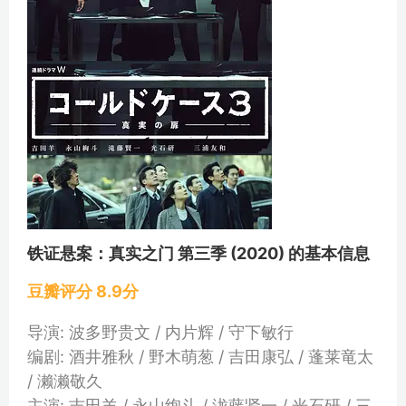
铁证悬案：真实之门 第三季 (2020) 的基本信息
豆瓣评分 8.9分
导演: 波多野贵文 / 内片辉 / 守下敏行
编剧: 酒井雅秋 / 野木萌葱 / 吉田康弘 / 蓬莱竜太
/ 濑濑敬久
主演: 吉田羊 / 永山绚斗 / 泷藤贤一 / 光石研 / 三