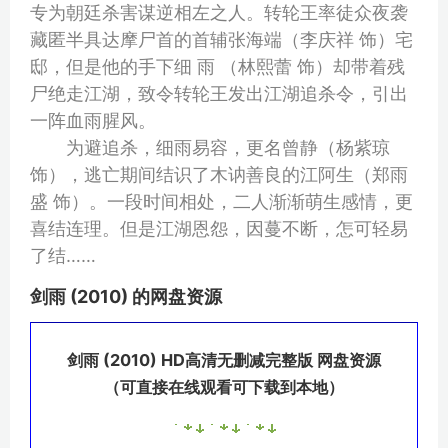
专为朝廷杀害谋逆相左之人。转轮王率徒众夜袭
藏匿半具达摩尸首的首辅张海端（李庆祥 饰）宅
邸，但是他的手下细 雨 （林熙蕾 饰）却带着残
尸绝走江湖，致令转轮王发出江湖追杀令，引出
一阵血雨腥风。
为避追杀，细雨易容，更名曾静（杨紫琼
饰），逃亡期间结识了木讷善良的江阿生（郑雨
盛 饰）。一段时间相处，二人渐渐萌生感情，更
喜结连理。但是江湖恩怨，因蔓不断，怎可轻易
了结……
剑雨 (2010) 的网盘资源
剑雨 (2010) HD高清无删减完整版 网盘资源
（可直接在线观看可下载到本地）