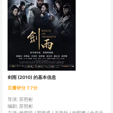
剑雨 (2010) 的基本信息
豆瓣评分 7.7分
导演: 苏照彬
编剧: 苏照彬
主演: 杨紫琼 / 郑雨盛 / 王学圻 / 徐熙媛 / 余文乐