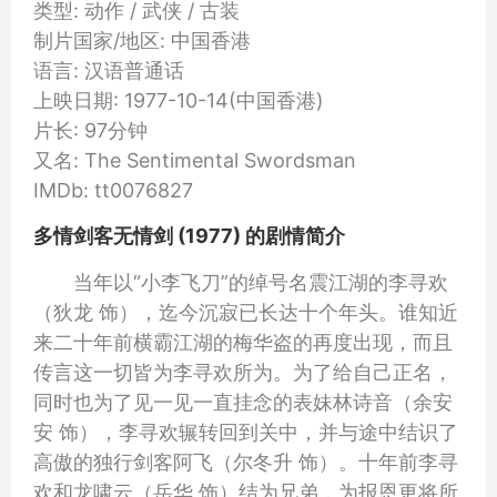
类型: 动作 / 武侠 / 古装
制片国家/地区: 中国香港
语言: 汉语普通话
上映日期: 1977-10-14(中国香港)
片长: 97分钟
又名: The Sentimental Swordsman
IMDb: tt0076827
多情剑客无情剑 (1977) 的剧情简介
当年以“小李飞刀”的绰号名震江湖的李寻欢
（狄龙 饰），迄今沉寂已长达十个年头。谁知近
来二十年前横霸江湖的梅华盗的再度出现，而且
传言这一切皆为李寻欢所为。为了给自己正名，
同时也为了见一见一直挂念的表妹林诗音（余安
安 饰），李寻欢辗转回到关中，并与途中结识了
高傲的独行剑客阿飞（尔冬升 饰）。十年前李寻
欢和龙啸云（岳华 饰）结为兄弟，为报恩更将所