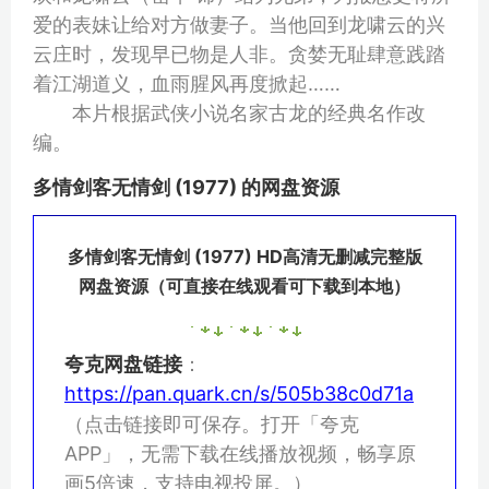
爱的表妹让给对方做妻子。当他回到龙啸云的兴
云庄时，发现早已物是人非。贪婪无耻肆意践踏
着江湖道义，血雨腥风再度掀起……
本片根据武侠小说名家古龙的经典名作改
编。
多情剑客无情剑 (1977) 的网盘资源
多情剑客无情剑 (1977) HD高清无删减完整版
网盘资源（可直接在线观看可下载到本地）
夸克网盘链接
：
https://pan.quark.cn/s/505b38c0d71a
（点击链接即可保存。打开「夸克
APP」，无需下载在线播放视频，畅享原
画5倍速，支持电视投屏。）