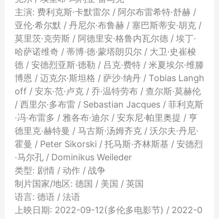
主演: 费利克斯·卡默雷尔 / 阿尔布雷希特·舒赫 /
亚伦·希尔默 / 丹尼尔·布鲁赫 / 塞巴斯蒂安·胡克 /
莫里茨·克劳斯 / 阿德里安·格鲁内瓦尔德 / 埃丁·
哈萨诺维奇 / 蒂博·德·蒙塔朗贝尔 / 大卫·史崔梭
德 / 安德烈亚斯·德勒 / 吕克·费特 / 米夏埃尔·维滕
博恩 / 迈克尔·斯坦格 / 萨沙·纳丹 / Tobias Langh
off / 安东·范·卢克 / 乔·温特劳布 / 查尔斯·莫赫伦
/ 西里尔·多布雷 / Sebastian Jacques / 菲利克斯
·冯·布雷多 / 雅各布·迪尔 / 安东尼·帕里奥提 / 亨
德里克·赫特曼 / 马古斯·汤姆齐克 / 沃尔夫·丹尼·
霍曼 / Peter Sikorski / 托马斯·齐林斯基 / 安德烈
·马尔孔 / Dominikus Weileder
类型: 剧情 / 动作 / 战争
制片国家/地区: 德国 / 美国 / 英国
语言: 德语 / 法语
上映日期: 2022-09-12(多伦多电影节) / 2022-0