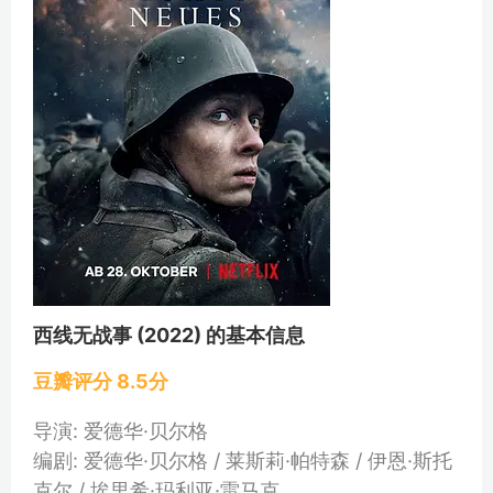
西线无战事 (2022) 的基本信息
豆瓣评分 8.5分
导演: 爱德华·贝尔格
编剧: 爱德华·贝尔格 / 莱斯莉·帕特森 / 伊恩·斯托
克尔 / 埃里希·玛利亚·雷马克