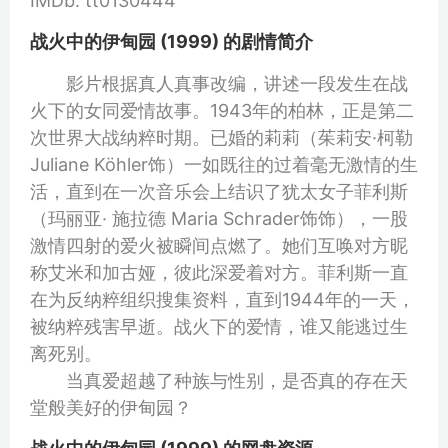
IMDb: tt0130444
战火中的伊甸园 (1999) 的剧情简介
影片根据真人真事改编，讲述一段发生在战
火下的女同爱情故事。1943年的柏林，正是第二
次世界大战纳粹时期。已婚的莉莉（茱莉安·柯勒
Juliane Köhler饰）一如既往的过着毫无激情的生
活，直到在一次音乐会上结识了犹太女子菲利斯
（玛丽亚· 施拉德 Maria Schrader饰饰），一股
激情四射的爱火被瞬间点燃了。她们互唤对方昵
称艾米和加古娅，彼此深爱着对方。菲利斯一直
在为反纳粹组织搜集资料，直到1944年的一天，
被纳粹残害早逝。战火下的爱情，谁又能逃过生
离死别。
当真爱超越了种族与性别，是否真的存在天
堂般美好的伊甸园？