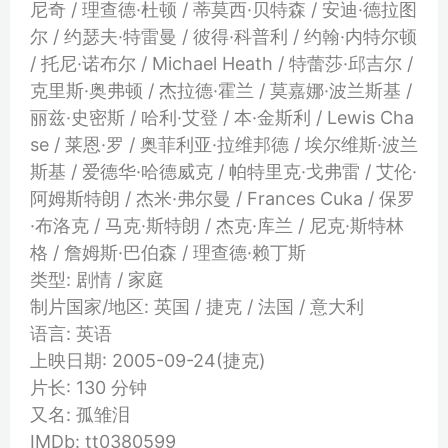
尼奇 / 理查德·杜顿 / 蒂莫西·贝特森 / 安迪·德拉图
尔 / 约瑟夫·特雷曼 / 彼得·科普利 / 约翰·内特尔顿
/ 托尼·诺布尔 / Michael Heath / 特蕾莎·邱吉尔 /
克里斯·奥弗顿 / 杰拉德·霍兰 / 莫嘉娜·波兰斯基 /
丽兹·史密斯 / 哈利·艾登 / 本·金斯利 / Lewis Cha
se / 莱恩·罗 / 奥菲利亚·拉维邦德 / 埃尔维斯·波兰
斯基 / 爱德华·哈德威克 / 帕特里克·戈弗雷 / 艾伦·
阿姆斯特朗 / 杰米·弗尔曼 / Frances Cuka / 保罗
·布洛克 / 马克·斯特朗 / 杰克·库兰 / 尼克·斯特林
格 / 詹姆斯·巴伯森 / 理查德·赖丁斯
类型: 剧情 / 家庭
制片国家/地区: 英国 / 捷克 / 法国 / 意大利
语言: 英语
上映日期: 2005-09-24(捷克)
片长: 130 分钟
又名: 孤雏泪
IMDb: tt0380599