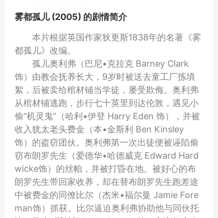
雾都孤儿 (2005) 的剧情简介
本片根据英国作家狄更斯1838年的名著《雾
都孤儿》改编。
孤儿奥利弗（巴尼•克拉克 Barney Clark
饰）由教会抚养长大，9岁时被送去童工厂拣填
絮，后被卖给棺材铺当学徒，屡受欺侮。奥利弗
从棺材铺逃跑，步行七十英里到达伦敦，遇见小
偷“机灵鬼”（哈利•伊登 Harry Eden 饰），并被
收入犹太老头费金（本•金斯利 Ben Kinsley
饰）的盗窃团伙。奥利弗第一次出徒便被诬陷偷
窃布朗罗先生（爱德华•哈德威克 Edward Hard
wicke饰）的丝帕，并被打昏在地。被好心的布
朗罗先生带回家收养，却在替布朗罗先生跑差途
中被费金的同僚比尔（杰米•福尔曼 Jamie Fore
man饰）抓获。比尔逼迫奥利弗协助他与同伙托