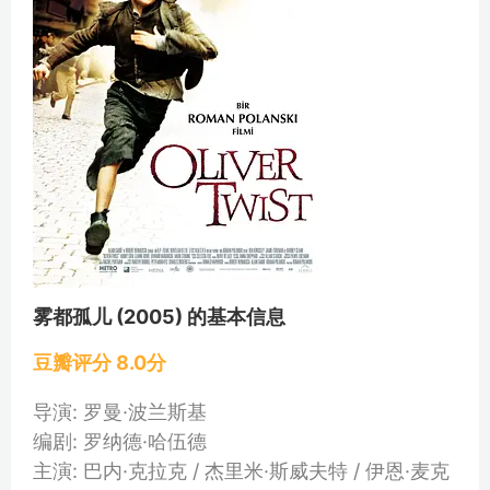
雾都孤儿 (2005) 的基本信息
豆瓣评分 8.0分
导演: 罗曼·波兰斯基
编剧: 罗纳德·哈伍德
主演: 巴内·克拉克 / 杰里米·斯威夫特 / 伊恩·麦克