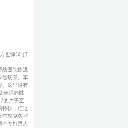
方也惊叹”打
野战医院惨遭
惨烈场景。车
碎。这里没有
恨以及苦涩的胜
7的片子至
的特技，但这
没有攻克冬宫
两个专打男人