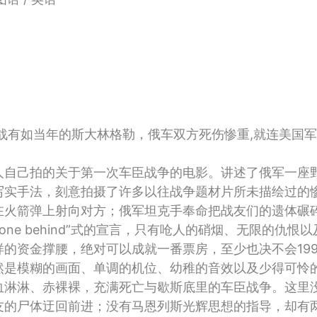
有如当年的斯大林格勒，俄车双方死伤惨重,就连美国军
自己拍的关于第一次车臣战争的电影。讲述了俄军一座
写实手法，刻意拍摄了许多以往战争题材片所未描绘过的
在火箭弹上射向对方；俄军坦克手奉命把战友们的遗体碾
ve no one behind”式的宣言，只有呛人的硝烟、无限的仇
的资金撑腰，绝对可以成就一番票房，至少也决不会199
然是模糊的画面、单调的机位、幼稚的音效以及少得可怜
血淋淋、赤裸裸，充满死亡与歇斯底里的车臣战争。这里
友的尸体迂回前进；没有马恩列斯光辉思想的指导，却有