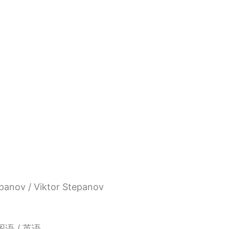
panov / Viktor Stepanov
图语 / 英语