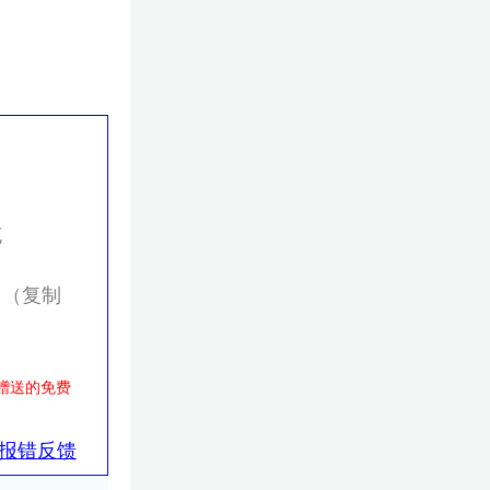
克
（复制
赠送的免费
报错反馈