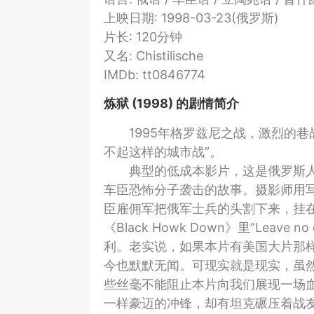
上映日期: 1998-03-23(俄罗斯)
片长: 120分钟
又名: Chistilische
IMDb: tt0846774
炼狱 (1998) 的剧情简介
1995年格罗兹尼之战，激烈的巷战
不起这样的城市战”。
典型的低成本影片，这是俄罗斯人
车臣恐怖分子袭击的故事。摄影师用
臣雇佣军把俄军士兵的头割下来，挂
《Black Howk Down》里”Lea
利。老实说，如果本片有美国大片那样
今也默默无闻。可现实就是现实，虽
些丝毫不能阻止本片向我们展现一场
一样豪迈的冲锋，却有坦克碾压着战