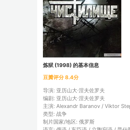
炼狱 (1998) 的基本信息
豆瓣评分 8.4分
导演: 亚历山大·涅夫佐罗夫
编剧: 亚历山大·涅夫佐罗夫
主演: Alexandr Baranov / Viktor Ste
类型: 战争
制片国家/地区: 俄罗斯
语言: 俄语 / 车臣语 / 立陶宛语 / 普什