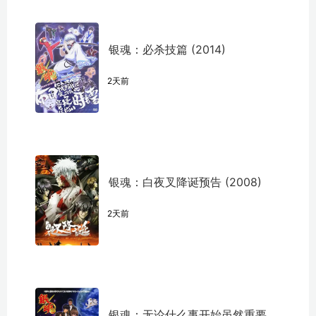
银魂：必杀技篇 (2014)
2天前
银魂：白夜叉降诞预告 (2008)
2天前
银魂：无论什么事开始虽然重要但