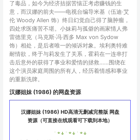
了毒品，如今为经济拮据苦恼正考虑赚钱的生
意，而汉娜的前夫——电视台编导米基（伍迪·艾
伦 Woody Allen 饰）终日幻觉自己得了脑肿瘤，
四处求医痛苦不堪。小妹莉与孤僻的画家情人弗
雷德里克（马克斯·冯·西多 Max von Sydow
饰）相处，是后者唯一的倾诉对象。埃利奥特难
耐情欲，终于与莉发生了关系，霍莉在一连串打
击后意外的获得了事业和爱情的拯救……围绕在
这个演员家庭周围的所有人，经历着情感和事业
的重新洗牌。
汉娜姐妹 (1986) 的网盘资源
汉娜姐妹 (1986) HD高清无删减完整版 网盘
资源（可直接在线观看可下载到本地）