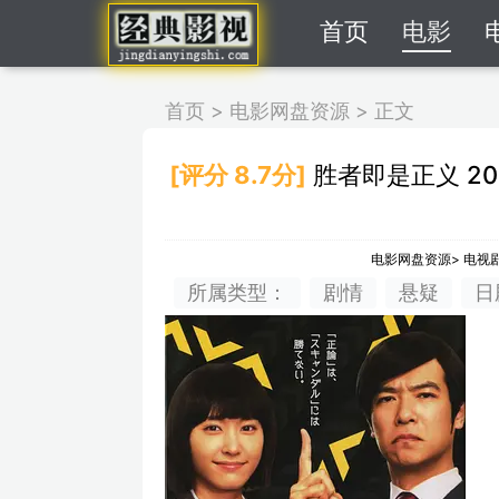
首页
电影
首页
>
电影网盘资源
>
正文
[评分 8.7分]
胜者即是正义 20
电影网盘资源
>
电视
所属类型：
剧情
悬疑
日