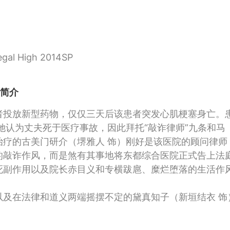
l High 2014SP
情简介
投放新型药物，仅仅三天后该患者突发心肌梗塞身亡。
她认为丈夫死于医疗事故，因此拜托“敲诈律师”九条和马
治疗的古美门研介（堺雅人 饰）刚好是该医院的顾问律师
的敲诈作风，而是煞有其事地将东都综合医院正式告上法
死副作用以及院长赤目义和专横跋扈、糜烂堕落的生活作
在法律和道义两端摇摆不定的黛真知子（新垣结衣 饰