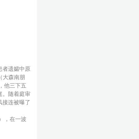
患者遗孀中原
（大森南朋
，他三下五
庭。随着庭审
风接连被曝了
），在一波