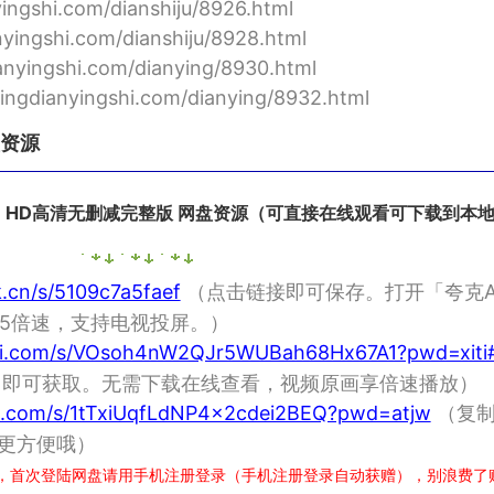
ngshi.com/dianshiju/8926.html
ingshi.com/dianshiju/8928.html
yingshi.com/dianying/8930.html
gdianyingshi.com/dianying/8932.html
盘资源
014) HD高清无删减完整版 网盘资源（可直接在线观看可下载到本
k.cn/s/5109c7a5faef
（点击链接即可保存。打开「夸克A
5倍速，支持电视投屏。）
nlei.com/s/VOsoh4nW2QJr5WUBah68Hx67A1?pwd=xiti
p」即可获取。无需下载在线查看，视频原画享倍速播放）
du.com/s/1tTxiUqfLdNP4x2cdei2BEQ?pwd=atjw
（复制
作更方便哦）
，首次登陆网盘请用手机注册登录（手机注册登录自动获赠），别浪费了