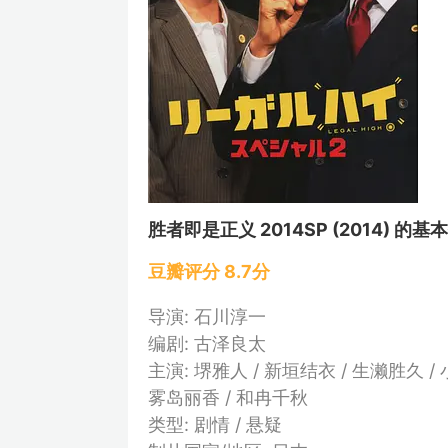
胜者即是正义 2014SP (2014) 的基
豆瓣评分 8.7分
导演: 石川淳一
编剧: 古泽良太
主演: 堺雅人 / 新垣结衣 / 生濑胜久 /
雾岛丽香 / 和冉千秋
类型: 剧情 / 悬疑