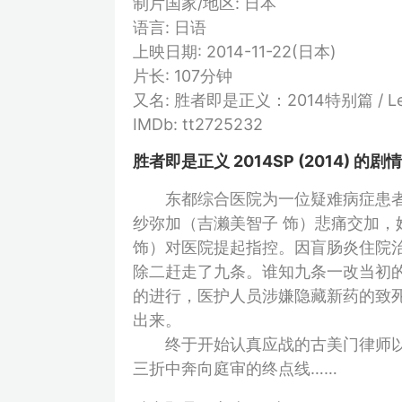
制片国家/地区: 日本
语言: 日语
上映日期: 2014-11-22(日本)
片长: 107分钟
又名: 胜者即是正义：2014特别篇 / Lega
IMDb: tt2725232
胜者即是正义 2014SP (2014) 的剧
东都综合医院为一位疑难病症患者
纱弥加（吉濑美智子 饰）悲痛交加，
饰）对医院提起指控。因盲肠炎住院
除二赶走了九条。谁知九条一改当初
的进行，医护人员涉嫌隐藏新药的致
出来。
终于开始认真应战的古美门律师以及
三折中奔向庭审的终点线……