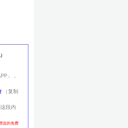
地）
PP」，
#
（复制
这段内
赠送的免费