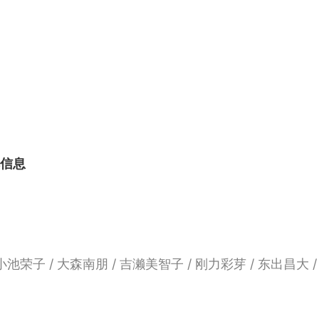
本信息
 小池荣子 / 大森南朋 / 吉濑美智子 / 刚力彩芽 / 东出昌大 /