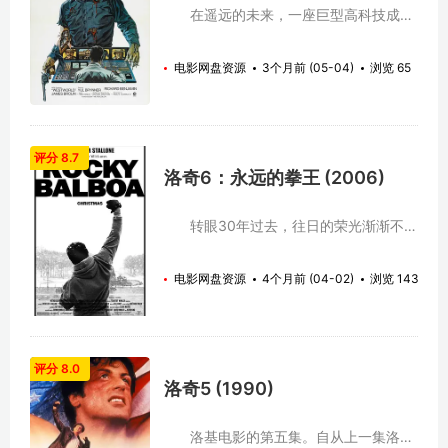
中国台湾 白色巨塔 (2006)
Linnet 差点丧命。可是，针对 Linnet 的
在遥远的未来，一座巨型高科技成人
http://jingdiany...
谋杀并未停止。Linnet 躲过了一劫，却没
乐园Delos建成，其中有西部世界，罗马
躲过第二劫。除了 Linnet 惨死床上，
世界，中世纪世界三大主题版块的机器人
电影网盘资源
3个月前 (05-04)
浏览 65
Linnet 的女仆 Louise（Jane Birkin
世界，它提供给游客杀戮与性欲的满足，
饰）、声称目击到凶手的 Salome
而这座巨大机械乐园的后台监控渐渐失去
Otterbourne 夫人（Angela Lansbury
了对机器人的控制，游客被机器人杀死，
饰）都被灭口。经过调查，侦探 Hercule
所有想逃离者都被锁定…… 美剧《西部世
Poirot（Peter Ustinov 饰）发现，除了
界》S01-S04季全集 西部世界 第一季
评分 8.7
Jackie 和 Simon，几乎每个游客都有充
(2016)
洛奇6：永远的拳王 (2006)
分的作案动机和时间。 那么，凶手究竟是
http://jingdianyingshi.com/dianshiju/7960.h
谁？他是如何实施犯罪的？而...
西部世界 第二季 (2018)
http://jingdianyingshi.com/dianshiju/7962.h
转眼30年过去，往日的荣光渐渐不
西部世界 第三季 (2020)
再。曾经的传奇拳王洛奇（西尔维斯特·史
http://jingdianyingshi.com/dianshiju/7964.h
泰龙 Sylvester Stallone 饰）生活平淡乏
电影网盘资源
4个月前 (04-02)
浏览 143
西部世界 第四季 (2022)
味，心爱的妻子亚德里安（Talia Shire
http://jingdianyingshi.com/dianshiju/7966.h
饰）因癌症去世，自己与儿子的关系又分
电影 西部世界 (1973)
外紧张，他终日坐在所开的小餐馆里追忆
http://jingdianyingshi.com/dianying/7968.h
往昔，谁也不会想到这位拳王退休后的人
生竟如此落寞。 是时，新一代的拳王
评分 8.0
横空出世，年轻的梅森·迪克逊（Antonio
洛奇5 (1990)
Tarver 饰）统治者重量级冠军的头衔。在
体育频道工作的波利（Burt Young 饰）
突发奇想，策划了一场新老两代拳王的世
洛基电影的第五集。自从上一集洛基