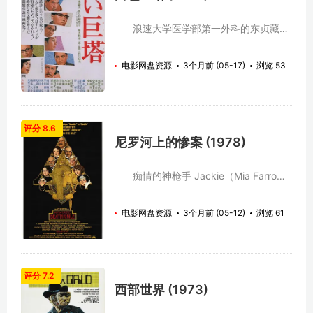
《北国之恋》中，他扮演的父亲朴实、勤
劳、忠厚，为了一对儿女付出了一生的精
力。在《北国之恋》中扮演兄妹的吉冈秀
浪速大学医学部第一外科的东贞藏教
隆、中岛朋子都是从十岁起就开始参加该
授（东野英治郎 饰）退休在即，拥有出色
部电视剧的拍摄，可以说他们是随着这部
手术技巧且在医护工作者中享有极高人气
电影网盘资源
3个月前 (05-17)
浏览 53
电视剧长大的，当《北国之恋》最终封镜
的副教授财前五郎（田宫二郎 饰）是下一
时，这对当年的童星也成了日本演艺界的
任教授的最有力候选人。出身贫寒的财前
名人。此外，在本剧中客串出演的有竹下
对名利有着超乎常人的野心，却也因此招
景子、宫泽理惠等著名演员。
至了东教授的不满。为了阻挡财前的步
伐，东策划在全国范围内选拔继任者。感
评分 8.6
受到莫大压力的财前，在岳父财前又一
尼罗河上的惨案 (1978)
（石山健二郎 饰）及大阪市北区医师会强
大财力支持下，火力全开对教授职位进行
搏命狙击。与此同时，一名胃癌患者交到
痴情的神枪手 Jackie（Mia Farrow
财前手中。但是热衷名利之争的财前罔顾
饰）将贫穷的未婚夫 Simon
同期里见修二（田村高广 饰）的建议，自
Doyle（Simon MacCorkindale 饰）介绍
电影网盘资源
3个月前 (05-12)
浏览 61
顾自进行了手术，最终将自己卷入医疗事
到朋友 Linnet Ridgeway（Lois Chiles
故的漩涡之中…… 本片根据山崎丰子
饰）的庄园工作。谁知不久后 Simon 与
的同名原作改编。 日本 白色巨塔 (1966)
Linnet 结了婚，两人还如胶似漆地去埃及
http://jingdianyingshi.com/dianying/8922.h
度蜜月。愤怒的 Jackie 跟到埃及，时时
白色巨塔 (2003)
骚扰纠缠。在尼罗河游船上，Linnet 发现
评分 7.2
http://jingdianyingshi.com/dianshiju/8917.h
除了 Jackie 之外，船上很多游客都不怀
西部世界 (1973)
白色巨塔 (2019)
好意。上岸参观卡纳克神庙时，一块巨石
http://jingdianyingshi.com/dianshiju/8924.h
从高高的柱子上掉落，下面的 Simon 与