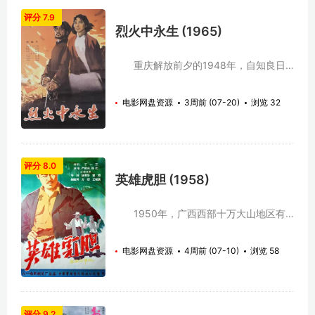
评分 7.9
烈火中永生 (1965)
重庆解放前夕的1948年，自知良日
不多的国民党开始对共产党人与进步人士
进行疯狂的屠杀。江姐（于蓝）在丈夫被
电影网盘资源
3周前 (07-20)
浏览 32
杀后，收拾心情来到华蓥山区参加农村武
装革命，由于叛徒甫志高的出卖，她和重
庆地下党组织领导人许云峰（赵丹）被捕
并被囚禁在渣滓洞集中营。国民党先后对
许云峰和江姐威逼利诱、严刑拷打，妄图
评分 8.0
从他们口中得到有关地下党的线索，告失
英雄虎胆 (1958)
败。而在肉体被折磨时，许云峰和江姐精
神上反是越挫越勇，他们带领狱友小萝卜
头（方舒）等同国民党展开了一次又一次
1950年，广西西部十万大山地区有
的斗争。 1949年4月，解放军横渡
待解放，匪首李汉光（方辉）和妻子李月
长江，重庆解放在即，许云峰、江姐等人
桂（胡敏英）带领一股顽匪与国民党特务
电影网盘资源
4周前 (07-10)
浏览 58
通过在集中营装疯卖傻10余年的华蓥山区
勾结，将百姓骚扰得苦无宁日。根据被解
党委书记华子良与外面的党组织取得了联
放军捕获的台湾派遣副司令雷震霆提供的
系，开始策划越狱行动。
线索，侦察科长曾泰（于洋）假扮他的身
份来到李匪内部。 对眼前这位迟迟才
到的“雷震霆”，李月挂夫妇自然没有掉以
评分 9.2