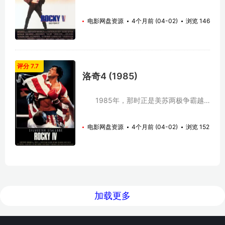
纪对决。梅森渴望在比赛中向拳迷们证明
（西尔维斯特•史泰龙 Sylvester Stallone
自己的实力，洛奇则希望在此感受万众欢
饰）击败了苏联的拳击机械人后，他决意
电影网盘资源
4个月前 (04-02)
浏览 146
呼呐喊的狂热气氛，他们怀着各自的心愿
归隐，从此过些安安乐乐的日子。阴险商
重返拳台…… 史泰龙经典电影《洛奇》
人杜克（东尼•布顿 Tony Burton 饰）是
1~6部全系列 洛奇 (1976)
拳击经理人，利用拳击手赚黑心钱，他高
http://jingdianyingshi.com/dianying/7621.ht
薪引诱洛基投到他门下，洛基不为所动，
洛奇2 (1979)
断然拒绝了他的邀请。 退隐后的洛基
评分 7.7
http://jingdianyingshi.com/dianying/7623.h
还是没有离开拳击，他的好友拳击教练米
洛奇4 (1985)
洛奇3 (1982)
克死后留下了一座拳击训练馆，洛基继承
http://jingdianyingshi.com/dianying/7625.h
了米克的事业，每天到拳击馆里训练新
洛奇4 (1985) ht...
人。年轻拳手绰号“机枪”的涛米极具天
1985年，那时正是美苏两极争霸越
分，洛基倾其所有传授米涛拳术，米涛在
演越烈的年代，史泰龙自导自演的洛基系
洛基的帮助很快就跻身了优秀拳手的行
列也出到了第四集，这一系列影片旨在振
电影网盘资源
4个月前 (04-02)
浏览 152
列。成名后的米涛被名声和金钱所蒙蔽，
奋人心、宣扬美国精神。这一集讲述的是
投到了杜克的帐下，成了杜克阴谋的一枚
洛基（西尔维斯特•史泰龙 Sylvester
棋子。 怒不可遏的洛基决定用自己的
Stallone 饰）的好友前美国拳王到苏联出
手段拯救米涛！ 史泰龙经典电影《洛奇》
战他们研制的拳击机械人，不敌对手最终
1~6部全系列 洛奇 (1976)
身遭不测。为了帮好友复仇和维护国家荣
http://jingdianyingshi.com/dianying/7621.ht
誉，洛基决定再次出马。 出战前，洛
洛奇2 (1979)
基进行了一系列精心的准备工作，他深入
http://jingdianyingshi.com/dianying/7623.h
加载更多
到大自然，利用自然的艰苦条件刻苦训
洛奇3 (1982)
练。当一切准备妥当，洛基和苏联拳王
http://jingdianyingshi.com/dianying/...
――拳击机械人的决斗展开了！ 史泰龙经
典电影《洛奇》1~6部全系列 洛奇