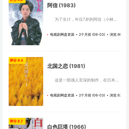
轻心，利用潜伏在解放军内部的特务所提
阿信 (1983)
供的情报，他们设多计将他考验，曾泰均
惊险过关。过程之中，曾泰虽痛失战友耿
浩（张勇手）等，却也利用自己的聪明才
为了生计，年仅7岁的阿信（小林绫
智铲除了对自己不利的诸多匪兵，尤其利
子 饰）被送到木材店当童工。辛苦做工之
用李月桂亲信、风情万种的阿兰（王晓
余，阿信不放过任何一点学习的机会。
电视剧网盘资源
2个月前 (06-03)
浏览 66
棠）对他的迷恋，以攻为守逐渐取得了李
在“偷钱事件”发生后，阿信逃出木材店，
月挂夫妇对他的百分百信任。
又进入加贺屋米店，在老板娘的严厉督导
和训练之下，她逐渐成为米店的得力助
手。 长成大姑娘的阿信（田中裕子
饰）因感情失意离开米店， 此后在那个动
评分 9.4
乱的年代里，她学习美发、经商，经历着
北国之恋 (1981)
各种各样的生活挫折。但无论怎样，这个
坚韧倔强的姑娘始终没有停下前进的脚
步，就这样一步一步，迎来属于自己的辉
这是一部感人至深的制作，在日本很
煌时代…… 改编自桥田寿贺子同名小
受欢迎，制作者每年推出一集，连续上演
说，NHK电视台开播30周年纪念作品。
多年，而参加演出的演员阵容却没有变
电视剧网盘资源
2个月前 (06-03)
浏览 63
1983年首播，继而创下62.9%的史上连
化，从而在艺术上实现了真实。在剧中扮
续剧最高收视率纪录。随后又被翻译成二
演父亲的是日本著名的老演员田中邦 卫，
十多种语言在世界各地播放，都创下极高
曾经因为在《背叛》、《非凡的勇气》、
的收视记录。
《八墓村》等影视剧中的演出赢得了很好
的声誉，而中国观众记忆最深的则是他在
评分 8.7
《追捕》中塑造的反派角色横路进二。在
白色巨塔 (1966)