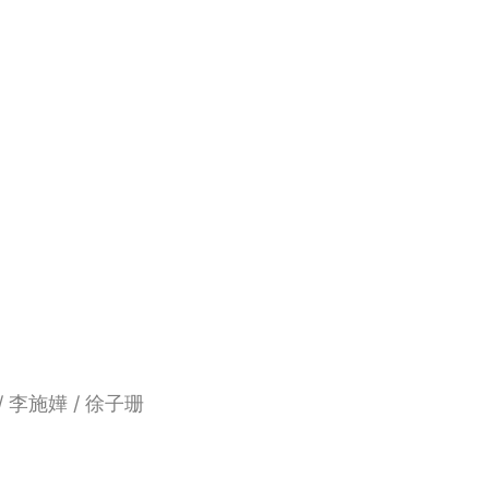
/ 李施嬅 / 徐子珊