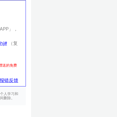
PP」，
hj#
（复
）
赠送的免费
报错反馈
个人学习和
间删除。