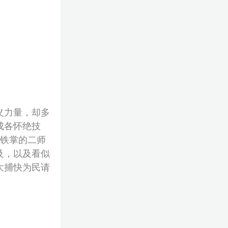
义力量，却多
成各怀绝技
双铁掌的二师
及，以及看似
大捕快为民请