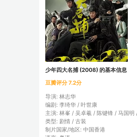
少年四大名捕 (2008) 的基本信息
豆瓣评分 7.2分
导演: 林志华
编剧: 李绮华 / 叶世康
主演: 林峯 / 吴卓羲 / 陈键锋 / 马国明 
类型: 剧情 / 古装
制片国家/地区: 中国香港