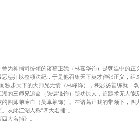
曾为神捕司统领的诸葛正我（林嘉华饰）是朝廷中的正
儆恶惩奸以整顿法纪，于是他召集天下英才伸张正义，组
王”而独步天下的大师兄无情（林峰饰），积恶扬善练就一
江湖的三师兄追命（陈键锋饰）腿功惊人，追踪术无人能
技的四师弟冷血（吴卓羲饰）。在诸葛正我的带领下，四
。从此江湖人称“四大名捕”。
四大名捕》。