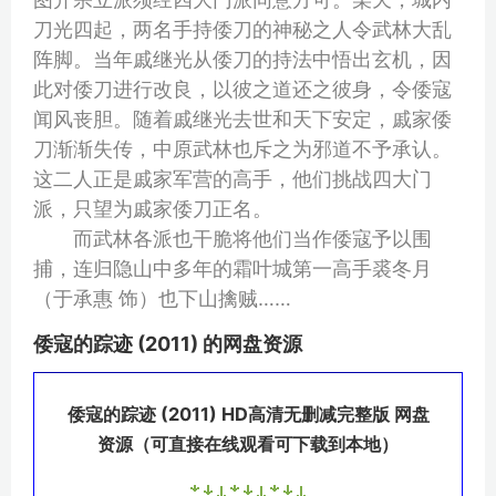
刀光四起，两名手持倭刀的神秘之人令武林大乱
阵脚。当年戚继光从倭刀的持法中悟出玄机，因
此对倭刀进行改良，以彼之道还之彼身，令倭寇
闻风丧胆。随着戚继光去世和天下安定，戚家倭
刀渐渐失传，中原武林也斥之为邪道不予承认。
这二人正是戚家军营的高手，他们挑战四大门
派，只望为戚家倭刀正名。
而武林各派也干脆将他们当作倭寇予以围
捕，连归隐山中多年的霜叶城第一高手裘冬月
（于承惠 饰）也下山擒贼……
倭寇的踪迹 (2011) 的网盘资源
倭寇的踪迹 (2011) HD高清无删减完整版 网盘
资源（可直接在线观看可下载到本地）