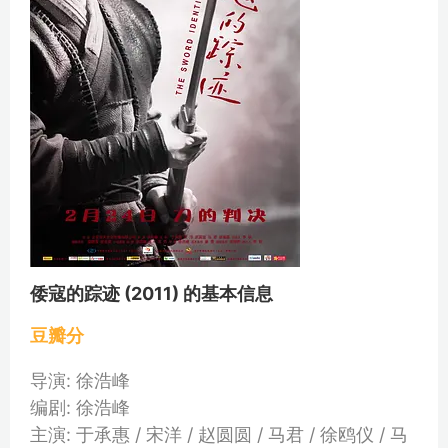
倭寇的踪迹 (2011) 的基本信息
豆瓣分
导演: 徐浩峰
编剧: 徐浩峰
主演: 于承惠 / 宋洋 / 赵圆圆 / 马君 / 徐鸥仪 / 马