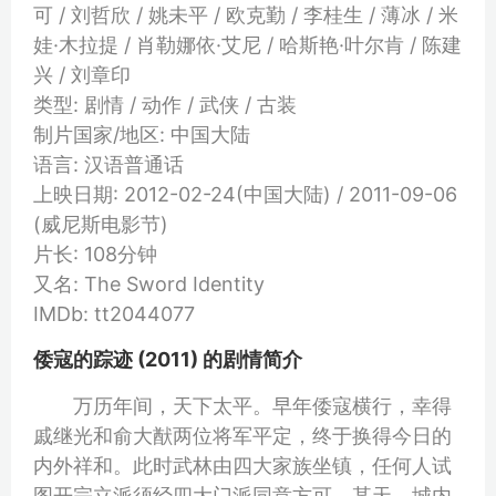
可 / 刘哲欣 / 姚未平 / 欧克勤 / 李桂生 / 薄冰 / 米
娃·木拉提 / 肖勒娜依·艾尼 / 哈斯艳·叶尔肯 / 陈建
兴 / 刘章印
类型: 剧情 / 动作 / 武侠 / 古装
制片国家/地区: 中国大陆
语言: 汉语普通话
上映日期: 2012-02-24(中国大陆) / 2011-09-06
(威尼斯电影节)
片长: 108分钟
又名: The Sword Identity
IMDb: tt2044077
倭寇的踪迹 (2011) 的剧情简介
万历年间，天下太平。早年倭寇横行，幸得
戚继光和俞大猷两位将军平定，终于换得今日的
内外祥和。此时武林由四大家族坐镇，任何人试
图开宗立派须经四大门派同意方可。某天，城内